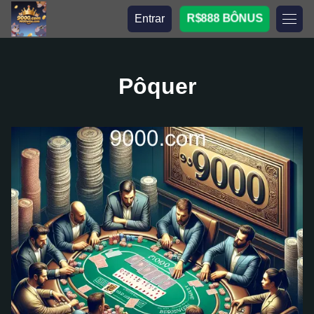
Entrar
R$888 BÔNUS
Pôquer