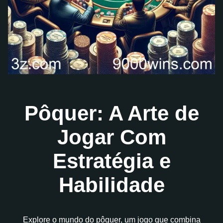
Pôquer: A Arte de
Jogar Com
Estratégia e
Habilidade
Explore o mundo do pôquer, um jogo que combina