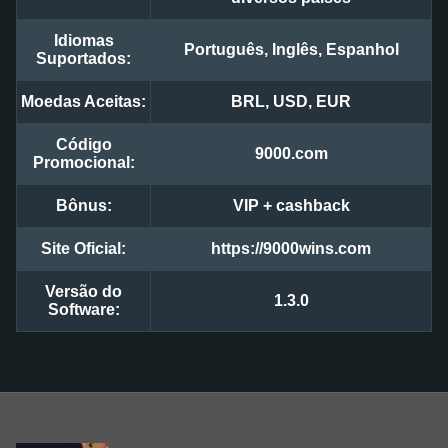
Idiomas
Português, Inglês, Espanhol
Suportados:
Moedas Aceitas:
BRL, USD, EUR
Código
9000.com
Promocional:
Bônus:
VIP + cashback
Site Oficial:
https://9000wins.com
Versão do
1.3.0
Software: