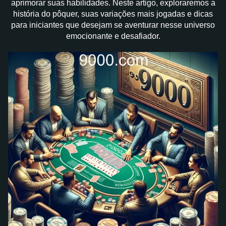
aprimorar suas habilidades. Neste artigo, exploraremos a
história do pôquer, suas variações mais jogadas e dicas
para iniciantes que desejam se aventurar nesse universo
emocionante e desafiador.