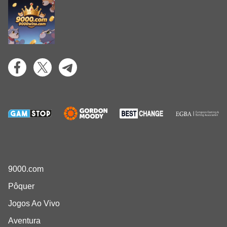
9000.com
Pôquer
Jogos Ao Vivo
Aventura